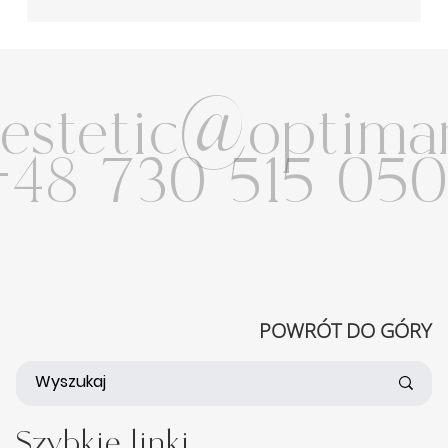
Trądzik na plecach może być spowodowany zmianami
hormonalnymi, nieodpowiednią dietą, stresem, nadpotliwością,
niewłaściwą pielęgnacją skóry
estetic@optimam
48 730 515 050