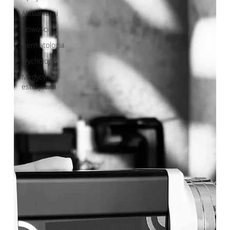
Aktualności
Nowości
Dermatologia
Trychologia
Medycyna
estetyczna