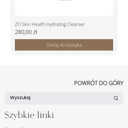
ZO Skin Health Hydrating Cleanser
280,00 zł
Cena
Dodaj do koszyka
POWRÓT DO GÓRY
Szybkie linki