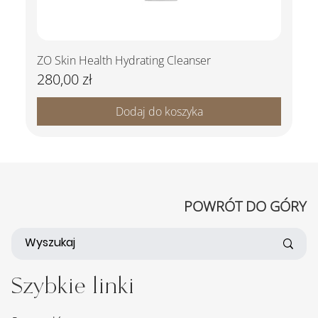
ZO Skin Health Hydrating Cleanser
280,00 zł
Cena
Dodaj do koszyka
POWRÓT DO GÓRY
Szybkie linki