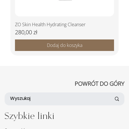
ZO Skin Health Hydrating Cleanser
280,00 zł
Cena
Dodaj do koszyka
POWRÓT DO GÓRY
Szybkie linki