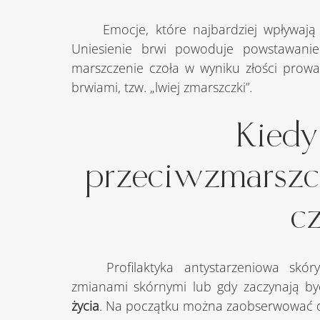
	Emocje, które najbardziej wpływają na zmarszczki na czole, to zdziwienie i złość. 
Uniesienie brwi powoduje powstawanie
marszczenie czoła w wyniku złości prowa
brwiami, tzw. „lwiej zmarszczki”.
Kiedy
przeciwzmarszc
c
	Profilaktyka antystarzeniowa skóry powinna być wdrażana przed widocznymi 
zmianami skórnymi lub gdy zaczynają by
życia
. Na początku można zaobserwować dro