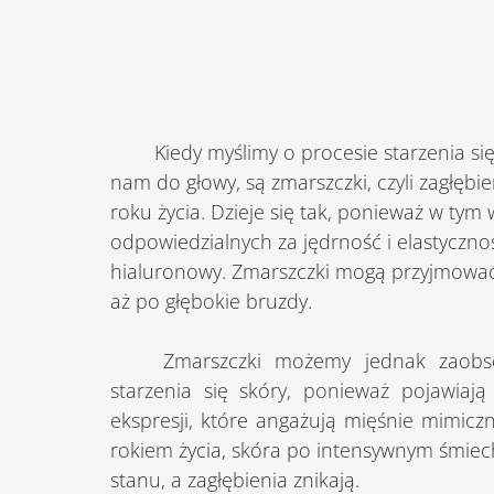
	Kiedy myślimy o procesie starzenia się skóry, pierwszym objawem, który przychodzi 
nam do głowy, są zmarszczki, czyli zagłębie
roku życia. Dzieje się tak, ponieważ w ty
odpowiedzialnych za jędrność i elastyczność
hialuronowy. Zmarszczki mogą przyjmować ró
aż po głębokie bruzdy.
	Zmarszczki możemy jednak zaobserwować także przed rozpoczęciem procesu 
starzenia się skóry, ponieważ pojawiają
ekspresji, które angażują mięśnie mimiczne
rokiem życia, skóra po intensywnym śmiech
stanu, a zagłębienia znikają.