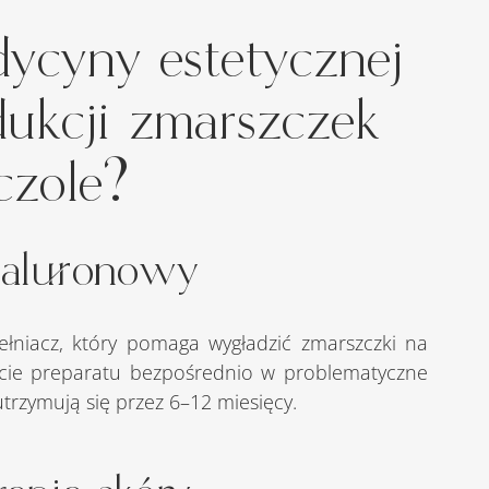
dycyny estetycznej 
ukcji zmarszczek 
czole?
ialuronowy
ięcie preparatu bezpośrednio w problematyczne 
utrzymują się przez 6–12 miesięcy.