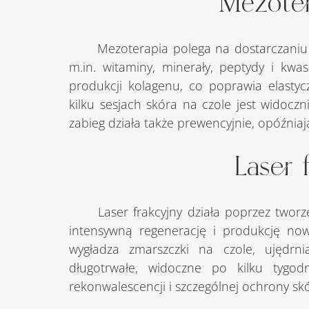
Mezoter
	Mezoterapia polega na dostarczaniu w głąb skóry koktajli odżywczych zawierających 
m.in. witaminy, minerały, peptydy i kwas
produkcji kolagenu, co poprawia elastyc
kilku sesjach skóra na czole jest widoczni
zabieg działa także prewencyjnie, opóźniaj
Laser 
	Laser frakcyjny działa poprzez tworzenie mikrouszkodzeń w skórze, które stymulują 
intensywną regenerację i produkcję now
wygładza zmarszczki na czole, ujędrnia
długotrwałe, widoczne po kilku tygod
rekonwalescencji i szczególnej ochrony sk