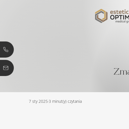
Zma
7 sty 2025
3 minut(y) czytania