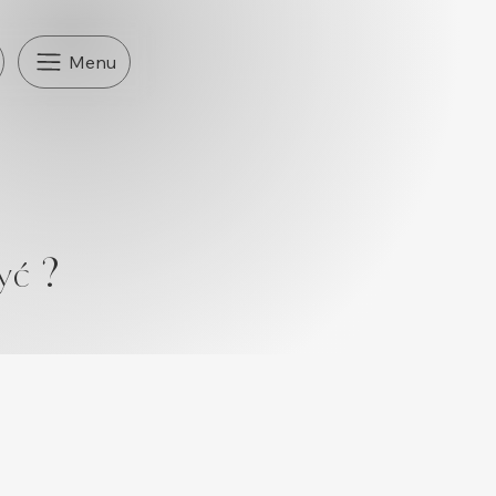
Menu
yć ?