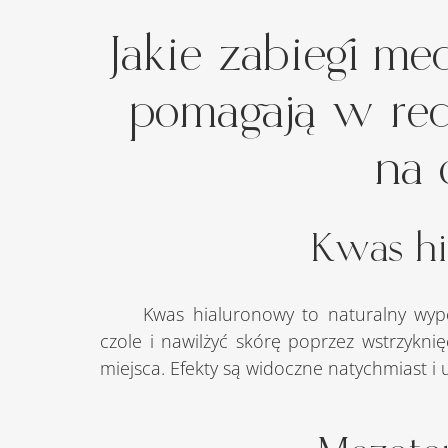
Jakie zabiegi me
pomagają w red
na 
Kwas h
	Kwas hialuronowy to naturalny wypełniacz, który pomaga wygładzić zmarszczki na 
czole i nawilżyć skórę poprzez wstrzykn
miejsca. Efekty są widoczne natychmiast i 