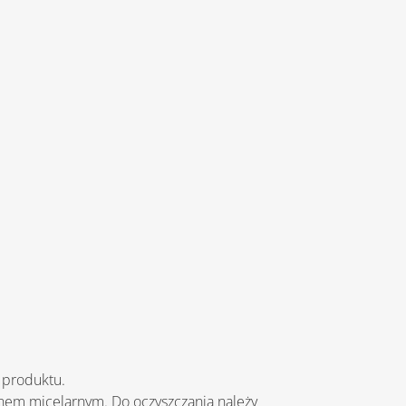
k produktu.
ynem micelarnym. Do oczyszczania należy 