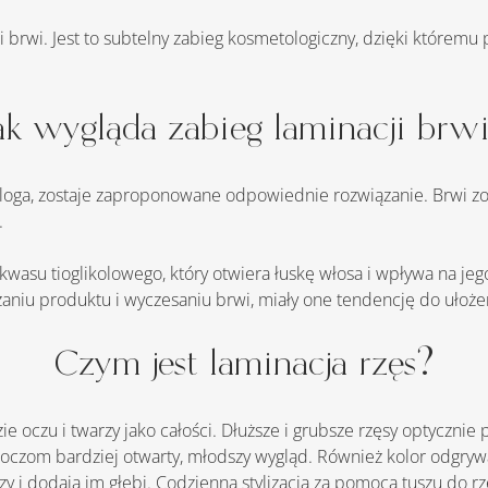
ak wygląda zabieg laminacji brw
.
zaniu produktu i wyczesaniu brwi, miały one tendencję do ułoż
Czym jest laminacja rzęs?
 oczom bardziej otwarty, młodszy wygląd. Również kolor odgrywa
zy i dodają im głębi. Codzienna stylizacja za pomocą tuszu do r