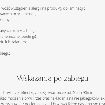
żliwość wystąpienia alergii na produkty do laminacji);
wanych przy laminacji;
entny;
;
rany w okolicy zabiegu;
 chemiczne (peelingi);
iu lub solarium;
abiegu;
Wskazania po zabiegu
ości brwi i rzęs klientki, zabieg trwać może od 40 do 90min.
ikać moczenia brwi i rzęs oraz nakładania na nie jakiegokolwie
 zrezygnować z pocierania rzęs i brwi wacikiem nasączonym pł