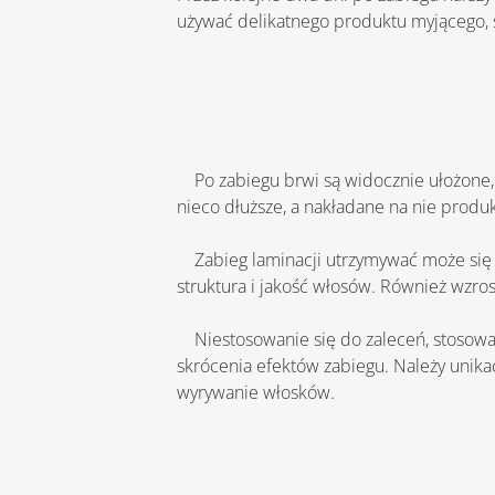
używać delikatnego produktu myjącego, 
    Po zabiegu brwi są widocznie ułożone, podkreślone oraz bardziej podatne na stylizację. Rzęsy po zabiegu laminacji, są uniesione, rozdzielone i 
nieco dłuższe, a nakładane na nie produkty
    Zabieg laminacji utrzymywać może się od 4 do nawet 6 tygodni. Warto jednak zaznaczyć, że największy wpływ na trwałość zabiegu ma 
struktura i jakość włosów. Również wzros
    Niestosowanie się do zaleceń, stosowanie silnych środków do demakijażu, pocieranie brwi i rzęs podczas mycia, również przyczynia się do 
skrócenia efektów zabiegu. Należy unik
wyrywanie włosków.