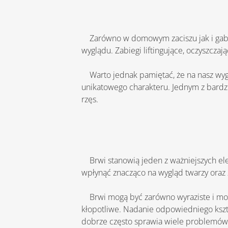
    Zarówno w domowym zaciszu jak i gabinetach kosmetologicznych poddajemy się licznym zabiegom mającym na celu poprawę naszego 
wyglądu. Zabiegi liftingujące, oczyszczaj
    Warto jednak pamiętać, że na nasz wygląd wpływ ma nie tylko jakość i stan skóry, ale również zadbane usta, brwi i rzęsy, które nadają twarzy 
unikatowego charakteru. Jednym z bardzi
rzęs.
    Brwi stanowią jeden z ważniejszych elementów naszej twarzy, dzięki nim zachowuje ona odpowiednie proporcje. Kształt oraz kolor brwi mogą 
wpłynąć znacząco na wygląd twarzy oraz z
    Brwi mogą być zarówno wyraziste i mocno podkreślone jak i subtelne, wręcz niezauważalne. Dbanie o wygląd brwi w domu, często bywa 
kłopotliwe. Nadanie odpowiedniego kszta
dobrze często sprawia wiele problemów