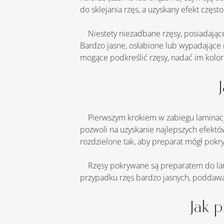
do sklejania rzęs, a uzyskany efekt częst
    Niestety niezadbane rzęsy, posiadające przerzedzenia, mogą sprawiać, że oczy będą wydawać się bardziej zmęczone lub mniej wyraziste. 
Bardzo jasne, osłabione lub wypadające 
mogące podkreślić rzęsy, nadać im koloru
    Pierwszym krokiem w zabiegu laminacji rzęs jest ich ocena przez kosmetologa. Dzięki temu można dobrać odpowiednią metodę, która 
pozwoli na uzyskanie najlepszych efektów
rozdzielone tak, aby preparat mógł pokryć
    Rzęsy pokrywane są preparatem do laminacji, którzy nabłyszcza, wydłuża oraz rozdziela rzęsy, dzięki czemu stają wydłużone i podkręcone. W 
przypadku rzęs bardzo jasnych, poddawan
Jak p