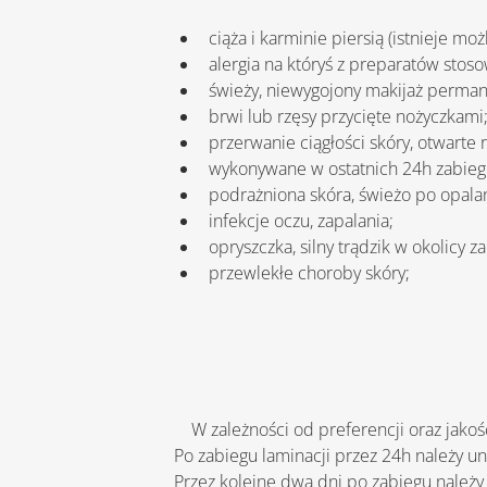
ciąża i karminie piersią (istnieje mo
alergia na któryś z preparatów stoso
świeży, niewygojony makijaż perman
brwi lub rzęsy przycięte nożyczkami
przerwanie ciągłości skóry, otwarte 
wykonywane w ostatnich 24h zabiegi
podrażniona skóra, świeżo po opalan
infekcje oczu, zapalania;
opryszczka, silny trądzik w okolicy z
przewlekłe choroby skóry;
    W zależności od preferencji oraz jak
Po zabiegu laminacji przez 24h należy un
Przez kolejne dwa dni po zabiegu należy