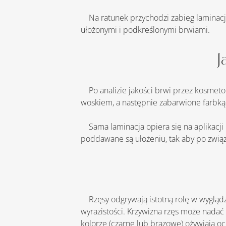
    Na ratunek przychodzi zabieg laminacji brwi. Jest to subtelny zabieg kosmetologiczny, dzięki któremu przez kilka tygodni można cieszyć się 
ułożonymi i podkreślonymi brwiami.
J
    Po analizie jakości brwi przez kosmetologa, zostaje zaproponowane odpowiednie rozwiązanie. Brwi zostają poddane regulacji pęsetą lub 
woskiem, a następnie zabarwione farbką
    Sama laminacja opiera się na aplikacji kwasu tioglikolowego, który otwiera łuskę włosa i wpływa na jego elastyczność. Brwi na tym etapie 
poddawane są ułożeniu, tak aby po zwią
    Rzęsy odgrywają istotną rolę w wyglądzie oczu i twarzy jako całości. Dłuższe i grubsze rzęsy optycznie powiększają oczy, dodając im 
wyrazistości. Krzywizna rzęs może nadać
kolorze (czarne lub brązowe) ożywiają oc