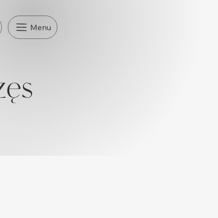
Menu
zęs