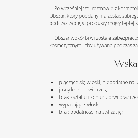
    Po wcześniejszej rozmowie z kosmet
Obszar, który poddany ma zostać zabiegow
podczas zabiegu produkty mogły lepiej s
    Obszar wokół brwi zostaje zabezpieczony, tak aby uniknąć podrażnień. W przypadku laminacji rzęs, oczy zostają zabezpieczone płatkami 
kosmetycznymi, aby używane podczas zab
Wskaz
plączące się włoski, niepodatne na u
jasny kolor brwi i rzęs;
brak kształtu i konturu brwi oraz rzę
wypadające włoski;
brak podatności na stylizację;