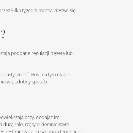
i?
enia w podobny sposób.
 dużą rolę, rzęsy o ciemniejszym 
zęs, jest męcząca. Tusze mają tendencję 