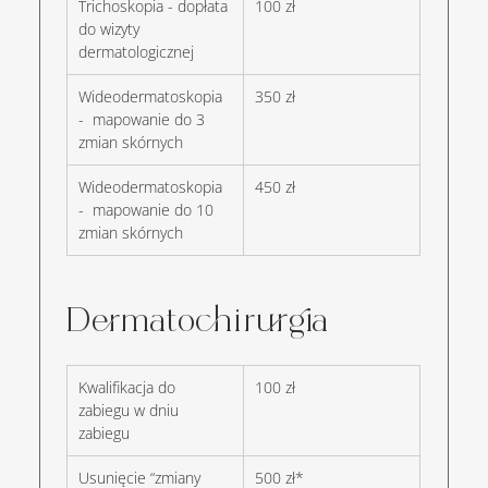
Trichoskopia - dopłata 
100 zł
do wizyty 
dermatologicznej
Wideodermatoskopia 
350 zł
-  mapowanie do 3 
zmian skórnych
Wideodermatoskopia 
450 zł
-  mapowanie do 10 
zmian skórnych
Dermatochirurgia
Kwalifikacja do 
100 zł
zabiegu w dniu 
zabiegu
Usunięcie “zmiany 
500 zł*