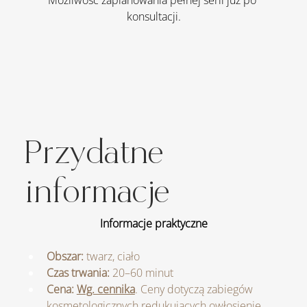
Możliwość zaplanowania pełnej serii już po 
konsultacji.
Przydatne
informacje
Informacje praktyczne
Obszar:
 twarz, ciało
Czas trwania:
 20–60 minut
Cena:
Wg. cennika
. Ceny dotyczą zabiegów 
kosmetologicznych redukujących owłosienie.