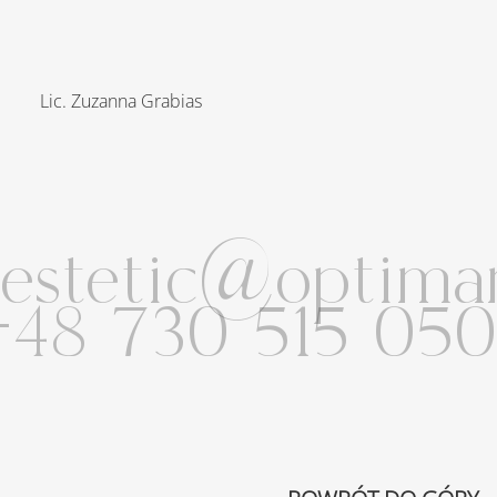
Lic. Zuzanna Grabias
estetic@optimam
48 730 515 050