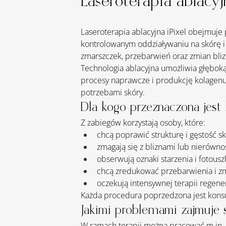
Laseroterapia ablacyj
Laseroterapia ablacyjna iPixel obejmuje 
kontrolowanym oddziaływaniu na skórę i 
zmarszczek, przebarwień oraz zmian blizn
Technologia ablacyjna umożliwia głębok
procesy naprawcze i produkcję kolagenu
potrzebami skóry.
Dla kogo przeznaczona jest l
Z zabiegów korzystają osoby, które:
chcą poprawić strukturę i gęstość sk
zmagają się z bliznami lub nierówno
obserwują oznaki starzenia i fotousz
chcą zredukować przebarwienia i zm
oczekują intensywnej terapii regener
Każda procedura poprzedzona jest konsul
Jakimi problemami zajmuje s
W ramach terapii można pracować 
m.in
.