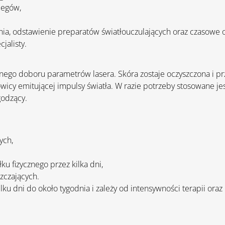
biegów,
ania, odstawienie preparatów światłouczulających oraz czasowe 
jalisty.
nego doboru parametrów lasera. Skóra zostaje oczyszczona i p
owicy emitującej impulsy światła. W razie potrzeby stosowane je
godzący.
ych,
ku fizycznego przez kilka dni,
zczających.
ku dni do około tygodnia i zależy od intensywności terapii oraz 