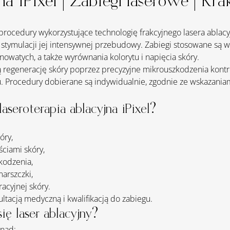
na iPixel | Zabiegi laserowe | Kr
procedury wykorzystujące technologię frakcyjnego lasera ablacyj
stymulacji jej intensywnej przebudowy. Zabiegi stosowane są w 
owatych, a także wyrównania kolorytu i napięcia skóry.
ą regenerację skóry poprzez precyzyjne mikrouszkodzenia kontr
. Procedury dobierane są indywidualnie, zgodnie ze wskazania
aseroterapia ablacyjna iPixel?
óry,
ściami skóry,
kodzenia,
arszczki,
acyjnej skóry.
tacją medyczną i kwalifikacją do zabiegu.
ię laser ablacyjny?
 nad: