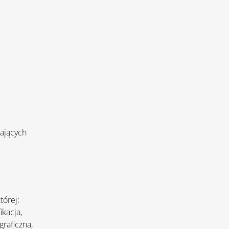
ających
tórej:
ikacja,
raficzna,