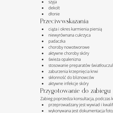
szyja
dekolt
dłonie
Przeciwwskazania
ciąża i okres karmienia piersią
niewyrównana cukrzyca
padaczka
choroby nowotworowe
aktywne choroby skóry
świeża opalenizna
stosowanie preparatów światłouczul
zaburzenia krzepnięcia krwi
skłonność do bliznowców
aktywne infekcje skóry
Przygotowanie do zabiegu
Zabieg poprzedza konsultacja, podczas k
przeprowadzany jest wywiad i kwalif
wykonywana jest dokumentacja fotog