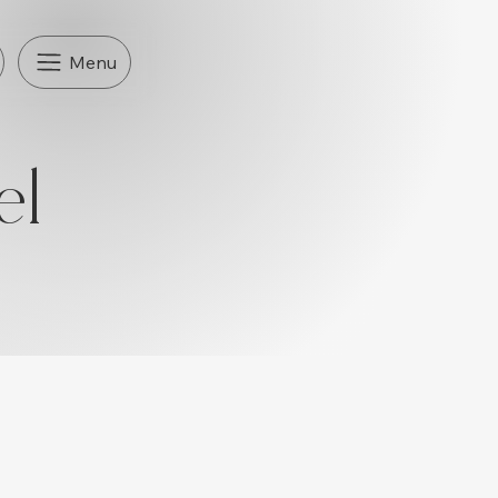
Menu
el