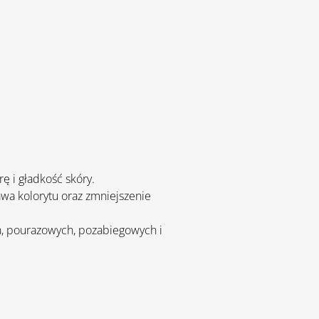
ę i gładkość skóry.
a kolorytu oraz zmniejszenie 
, pourazowych, pozabiegowych i 