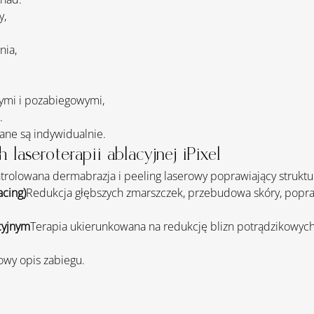
y,
nia,
ymi i pozabiegowymi,
.
ane są indywidualnie.
aseroterapii ablacyjnej iPixel
trolowana dermabrazja i peeling laserowy poprawiający struktur
acing)
Redukcja głębszych zmarszczek, przebudowa skóry, popraw
cyjnym
Terapia ukierunkowana na redukcję blizn potrądzikowych
owy opis zabiegu.