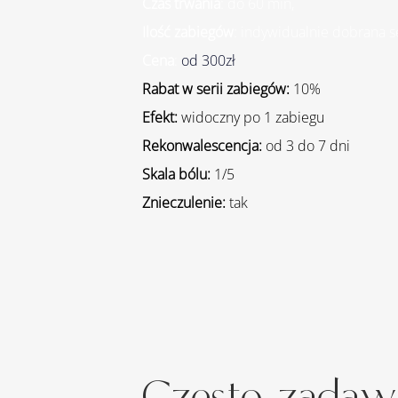
Czas trwania
: do 60 min, 
Ilość zabiegów
: indywidualnie dobrana s
Cena
: 
od 300zł
Rabat w serii zabiegów: 
10%
Efekt: 
widoczny po 1 zabiegu
Rekonwalescencja: 
od 3 do 7 dni
Skala bólu: 
1/5
Znieczulenie:
 tak