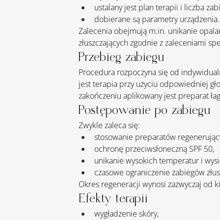
ustalany jest plan terapii i liczba za
dobierane są parametry urządzenia.
Zalecenia obejmują 
m.in
. unikanie opal
złuszczających zgodnie z zaleceniami spec
Przebieg zabiegu
Procedura rozpoczyna się od indywidual
jest terapia przy użyciu odpowiedniej gł
zakończeniu aplikowany jest preparat ła
Postępowanie po zabiegu
Zwykle zaleca się:
stosowanie preparatów regenerując
ochronę przeciwsłoneczną SPF 50,
unikanie wysokich temperatur i wysił
czasowe ograniczenie zabiegów złus
Okres regeneracji wynosi zazwyczaj od kil
Efekty terapii
wygładzenie skóry,