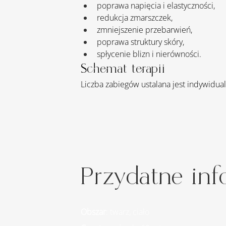
poprawa napięcia i elastyczności,
redukcja zmarszczek,
zmniejszenie przebarwień,
poprawa struktury skóry,
spłycenie blizn i nierówności.
Schemat terapii
Liczba zabiegów ustalana jest indywidu
Przydatne inf
Obszar
: twarz, ciało