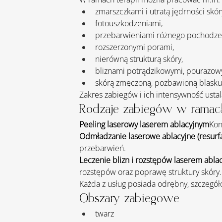
zmarszczkami i utratą jędrności skór
fotouszkodzeniami,
przebarwieniami różnego pochodze
rozszerzonymi porami,
nierówną strukturą skóry,
bliznami potrądzikowymi, pourazow
skórą zmęczoną, pozbawioną blasku
Zakres zabiegów i ich intensywność ustal
Rodzaje zabiegów w ramach l
Peeling laserowy laserem ablacyjnym
Kon
Odmładzanie laserowe ablacyjne (resurf
przebarwień.
Leczenie blizn i rozstępów laserem abla
rozstępów oraz poprawę struktury skóry.
Każda z usług posiada odrębny, szczegół
Obszary zabiegowe
twarz