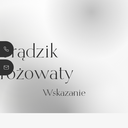
Trądzik
różowaty
Wskazanie