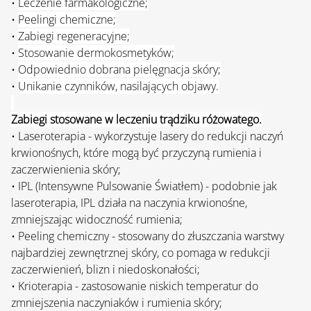
• 
Leczenie farmakologiczne;
• 
Peelingi chemiczne;
• 
Zabiegi regeneracyjne;
• 
Stosowanie dermokosmetyków;
• 
Odpowiednio dobrana pielęgnacja skóry;
• 
Unikanie czynników, nasilających objawy.
Zabiegi stosowane w leczeniu trądziku różowatego.
• Laseroterapia - wykorzystuje lasery do redukcji naczyń 
krwionośnych, które mogą być przyczyną rumienia i 
zaczerwienienia skóry;
• IPL (Intensywne Pulsowanie Światłem) - podobnie jak 
laseroterapia, IPL działa na naczynia krwionośne, 
zmniejszając widoczność rumienia;
• Peeling chemiczny - stosowany do złuszczania warstwy 
najbardziej zewnętrznej skóry, co pomaga w redukcji 
zaczerwienień, blizn i niedoskonałości;
• Krioterapia - zastosowanie niskich temperatur do 
zmniejszenia naczyniaków i rumienia skóry;